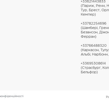
+33621443833
(Париж, Ренн, Н
Тур, Брест, Орл
Кемпер)
+33782254696
(Шамбері, Грено
Безансон, Діжо
Ферран)
+33766488320
(Каркасон, Тулу
Альбі, Нарбонн, 
+33695308614
(Страсбург, Ко
Бельфор)
 конфіденційності
Р