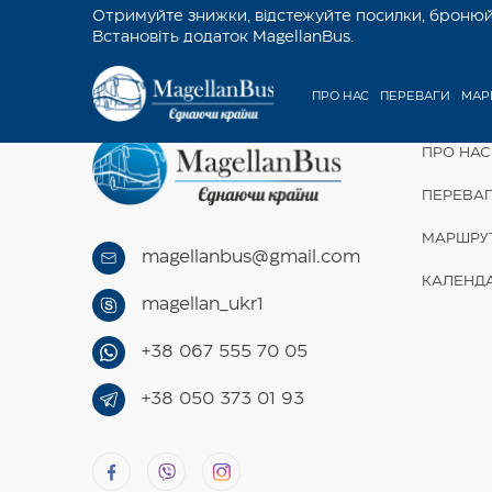
Отримуйте знижки, відстежуйте посилки, бронюйт
Встановіть додаток MagellanBus.
ПРО НАС
ПЕРЕВАГИ
МАР
ПРО НАС
ПЕРЕВА
МАРШРУ
magellanbus@gmail.com
КАЛЕНД
magellan_ukr1
+38 067 555 70 05
+38 050 373 01 93