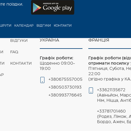
е поїздки.
ШРУТИ
КАЛЕНДАР
ВІДГУКИ
КОНТАКТИ
УКРАЇНА
ФРАНЦІЯ
ВІДГУКИ
ГИ
FAQ
Графік роботи:
Графік роботи (ві
Щоденно 09:00-
отримати посилку у
ТИ
КОНТАКТИ
19:00
П'ятниця, Субота, Н
22:00
АР
(згідно графіка у 
+380675557005
+380503730193
+33621135672
+380993776645
(Авіньйон, Мар
Нім, Ніцца, Анті
+33781701460
(Родез, Лімож, 
Бордо, Ажен, Б