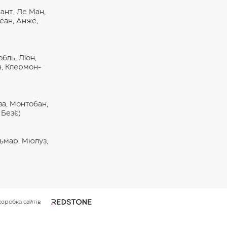
ант, Ле Ман,
еан, Анже,
бль, Ліон,
н, Клермон-
за, Монтобан,
Без`є)
льмар, Мюлуз,
озробка сайтів