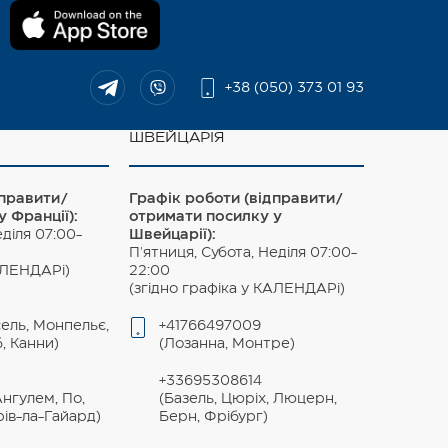
+38 (050) 373 01 93
ШВЕЙЦАРІЯ
дправити/
Графік роботи (відправити/
 Франції):
отримати посилку у
еділя 07:00-
Швейцарії):
П'ятниця, Субота, Неділя 07:00-
КАЛЕНДАРі)
22:00
(згідно графіка у КАЛЕНДАРі)
сель, Монпельє,
+41766497009
б, Канни)
(Лозанна, Монтре)
+33695308614
Ангулем, По,
(Базель, Цюріх, Люцерн,
рів-ла-Гайард)
Берн, Фрібург)