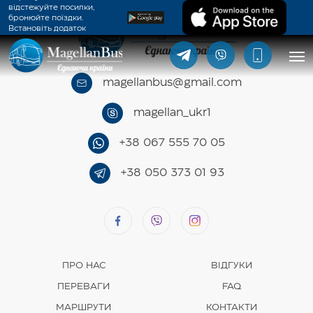
відстежуйте посилки,
бронюйте поїздки.
Встановіть додаток
MagellanBus.
magellanbus@gmail.com
magellan_ukr1
+38 067 555 70 05
+38 050 373 01 93
ПРО НАС
ВІДГУКИ
ПЕРЕВАГИ
FAQ
МАРШРУТИ
КОНТАКТИ