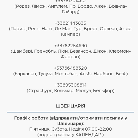
+33781701460
(Родез, Лімож, Ангулем, По, Бордо, Ажен, Брів-ла-
Гайард)
+33621443833
(Париж, Ренн, Нант, Ле Ман, Тур, Брест, Орлеан, Анже,
Кемпер)
+33782254696
(Шамбері, Гренобль, Ліон, Безансон, Діжон, Клермон-
Ферран)
+33766488320
(Каркасон, Тулуза, Монтобан, Альбі, Нарбонн, Без`є)
+33695308614
(Страсбург, Кольмар, Мюлуз, Бельфор)
ШВЕЙЦАРІЯ
Графік роботи (відправити/отримати посилку у
Швейцарії):
П'ятниця, Субота, Неділя 07:00-22:00
(згідно графіка у КАЛЕНДАРі)