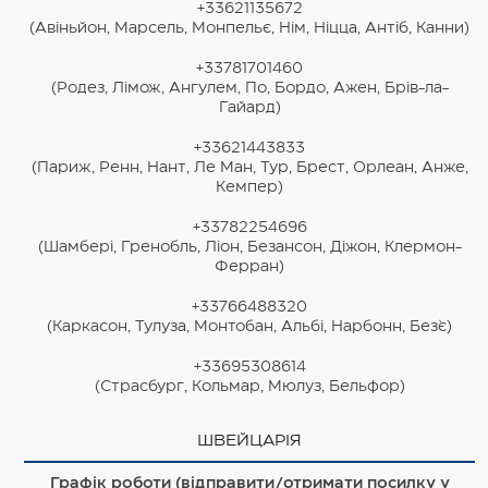
+33621135672
(Авіньйон, Марсель, Монпельє, Нім, Ніцца, Антіб, Канни)
+33781701460
(Родез, Лімож, Ангулем, По, Бордо, Ажен, Брів-ла-
Гайард)
+33621443833
(Париж, Ренн, Нант, Ле Ман, Тур, Брест, Орлеан, Анже,
Кемпер)
+33782254696
(Шамбері, Гренобль, Ліон, Безансон, Діжон, Клермон-
Ферран)
+33766488320
(Каркасон, Тулуза, Монтобан, Альбі, Нарбонн, Без`є)
+33695308614
(Страсбург, Кольмар, Мюлуз, Бельфор)
ШВЕЙЦАРІЯ
Графік роботи (відправити/отримати посилку у