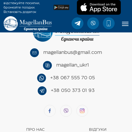
відстежуйте посилки,
бронюйте поїздки.
Встановіть додаток
MagellanBus.
magellanbus@gmail.com
magellan_ukr1
+38 067 555 70 05
+38 050 373 01 93
ПРО НАС
ВІДГУКИ