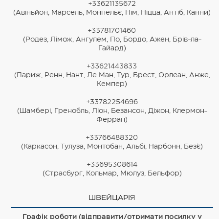
+33621135672
(Авіньйон, Марсель, Монпельє, Нім, Ніцца, Антіб, Канни)
+33781701460
(Родез, Лімож, Ангулем, По, Бордо, Ажен, Брів-ла-
Гайард)
+33621443833
(Париж, Ренн, Нант, Ле Ман, Тур, Брест, Орлеан, Анже,
Кемпер)
+33782254696
(Шамбері, Гренобль, Ліон, Безансон, Діжон, Клермон-
Ферран)
+33766488320
(Каркасон, Тулуза, Монтобан, Альбі, Нарбонн, Без`є)
+33695308614
(Страсбург, Кольмар, Мюлуз, Бельфор)
ШВЕЙЦАРІЯ
Графік роботи (відправити/отримати посилку у