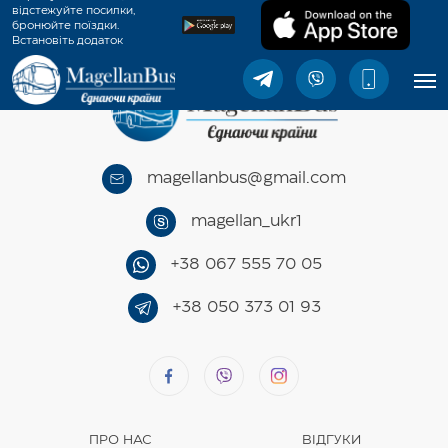
відстежуйте посилки,
бронюйте поїздки.
Встановіть додаток
MagellanBus.
magellanbus@gmail.com
magellan_ukr1
+38 067 555 70 05
+38 050 373 01 93
ПРО НАС
ВІДГУКИ