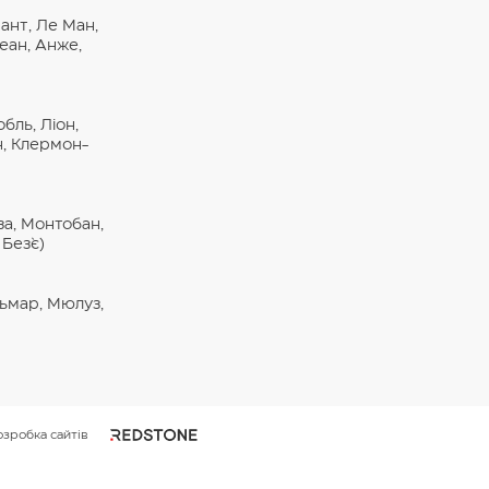
ант, Ле Ман,
еан, Анже,
бль, Ліон,
н, Клермон-
за, Монтобан,
Без`є)
льмар, Мюлуз,
озробка сайтів