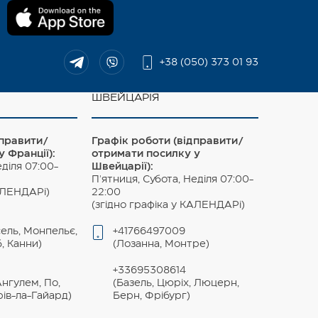
+38 (050) 373 01 93
ШВЕЙЦАРІЯ
дправити/
Графік роботи (відправити/
 Франції):
отримати посилку у
еділя 07:00-
Швейцарії):
П'ятниця, Субота, Неділя 07:00-
КАЛЕНДАРі)
22:00
(згідно графіка у КАЛЕНДАРі)
сель, Монпельє,
+41766497009
б, Канни)
(Лозанна, Монтре)
+33695308614
Ангулем, По,
(Базель, Цюріх, Люцерн,
рів-ла-Гайард)
Берн, Фрібург)