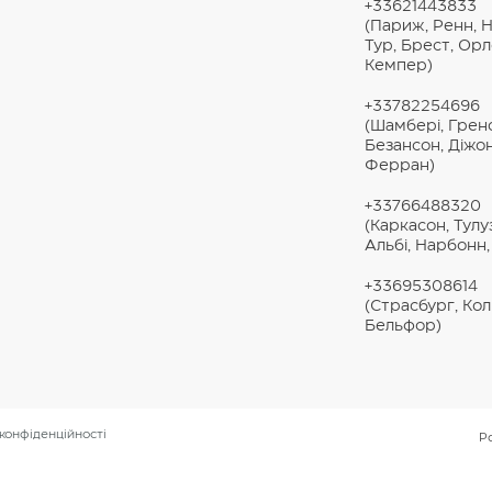
+33621443833
(Париж, Ренн, Н
Тур, Брест, Орл
Кемпер)
+33782254696
(Шамбері, Грено
Безансон, Діжо
Ферран)
+33766488320
(Каркасон, Тулу
Альбі, Нарбонн, 
+33695308614
(Страсбург, Ко
Бельфор)
 конфіденційності
Р