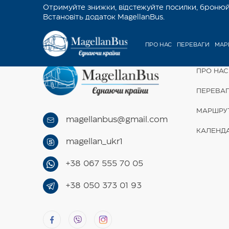
Отримуйте знижки, відстежуйте посилки, бронюйт
Встановіть додаток MagellanBus.
ПРО НАС
ПЕРЕВАГИ
МАР
ПРО НАС
ПЕРЕВА
МАРШРУ
magellanbus@gmail.com
КАЛЕНД
magellan_ukr1
+38 067 555 70 05
+38 050 373 01 93