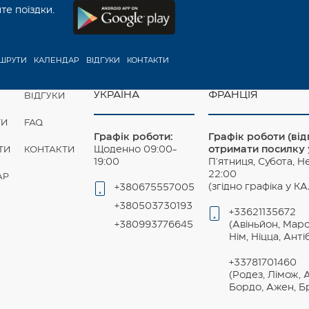
е поїздки.
ШРУТИ
КАЛЕНДАР
ВІДГУКИ
КОНТАКТИ
УКРАЇНА
ФРАНЦІЯ
ВІДГУКИ
ГИ
FAQ
Графік роботи:
Графік роботи (ві
Щоденно 09:00-
отримати посилку у
ТИ
КОНТАКТИ
19:00
П'ятниця, Субота, Н
22:00
АР
(згідно графіка у 
+380675557005
+380503730193
+33621135672
+380993776645
(Авіньйон, Мар
Нім, Ніцца, Анті
+33781701460
(Родез, Лімож, 
Бордо, Ажен, Б