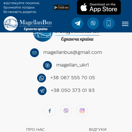
відстежуйте посилки,
бронюйте поїздки.
Встановіть додаток
MagellanBus.
magellanbus@gmail.com
magellan_ukr1
+38 067 555 70 05
+38 050 373 01 93
ПРО НАС
ВІДГУКИ