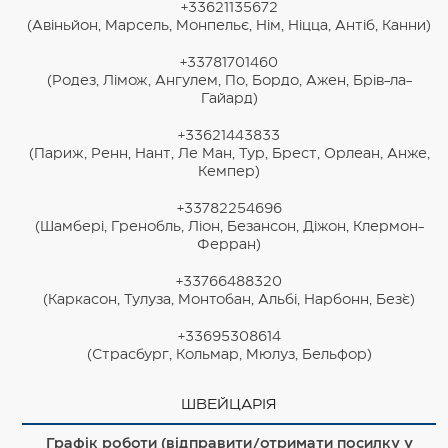
+33621135672
(Авіньйон, Марсель, Монпельє, Нім, Ніцца, Антіб, Канни)
+33781701460
(Родез, Лімож, Ангулем, По, Бордо, Ажен, Брів-ла-
Гайард)
+33621443833
(Париж, Ренн, Нант, Ле Ман, Тур, Брест, Орлеан, Анже,
Кемпер)
+33782254696
(Шамбері, Гренобль, Ліон, Безансон, Діжон, Клермон-
Ферран)
+33766488320
(Каркасон, Тулуза, Монтобан, Альбі, Нарбонн, Без`є)
+33695308614
(Страсбург, Кольмар, Мюлуз, Бельфор)
ШВЕЙЦАРІЯ
Графік роботи (відправити/отримати посилку у