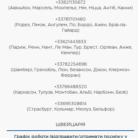
+33621135672
(Авіньйон, Марсель, Монпельє, Нім, Ніцца, Антіб, Канни)
+33781701460
(Родез, Лімож, Ангулем, По, Бордо, Ажен, Брів-ла-
Гайард)
+33621443833
(Париж, Ренн, Нант, Ле Ман, Тур, Брест, Орлеан, Анже,
Кемпер)
+33782254696
(Шамбері, Гренобль, Ліон, Безансон, Діжон, Клермон-
Ферран)
+33766488320
(Каркасон, Тулуза, Монтобан, Альбі, Нарбонн, Без`є)
+33695308614
(Страсбург, Кольмар, Мюлуз, Бельфор)
ШВЕЙЦАРІЯ
Графік роботи (відправити/отримати посилку у