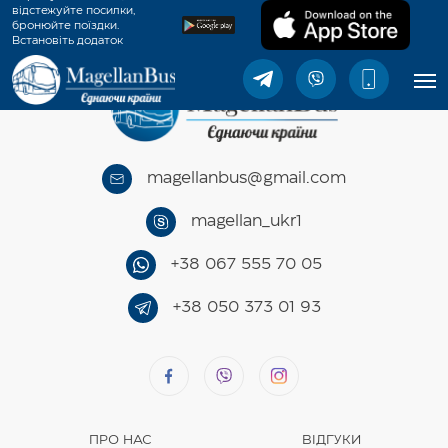
відстежуйте посилки,
бронюйте поїздки.
Встановіть додаток
MagellanBus.
magellanbus@gmail.com
magellan_ukr1
+38 067 555 70 05
+38 050 373 01 93
ПРО НАС
ВІДГУКИ