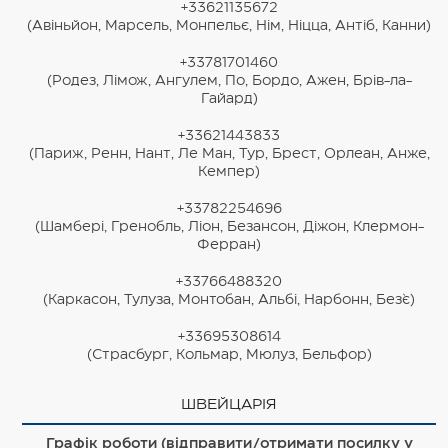
+33621135672
(Авіньйон, Марсель, Монпельє, Нім, Ніцца, Антіб, Канни)
+33781701460
(Родез, Лімож, Ангулем, По, Бордо, Ажен, Брів-ла-
Гайард)
+33621443833
(Париж, Ренн, Нант, Ле Ман, Тур, Брест, Орлеан, Анже,
Кемпер)
+33782254696
(Шамбері, Гренобль, Ліон, Безансон, Діжон, Клермон-
Ферран)
+33766488320
(Каркасон, Тулуза, Монтобан, Альбі, Нарбонн, Без`є)
+33695308614
(Страсбург, Кольмар, Мюлуз, Бельфор)
ШВЕЙЦАРІЯ
Графік роботи (відправити/отримати посилку у