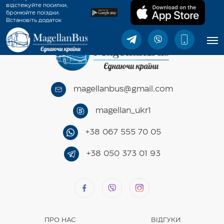
відстежуйте посилки,
бронюйте поїздки.
Встановіть додаток
MagellanBus.
magellanbus@gmail.com
magellan_ukr1
+38 067 555 70 05
+38 050 373 01 93
ПРО НАС
ВІДГУКИ