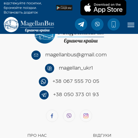
відстежуйте посилки,
бронюйте поїздки.
Встановіть додаток
MagellanBus.
magellanbus@gmail.com
magellan_ukr1
+38 067 555 70 05
+38 050 373 01 93
ПРО НАС
ВІДГУКИ