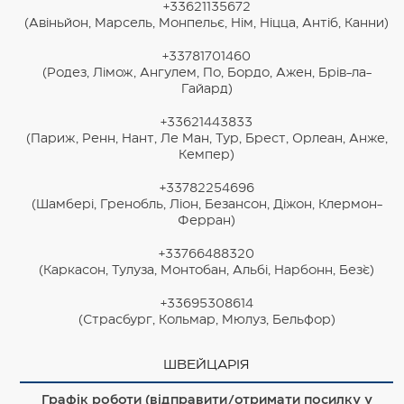
+33621135672
(Авіньйон, Марсель, Монпельє, Нім, Ніцца, Антіб, Канни)
+33781701460
(Родез, Лімож, Ангулем, По, Бордо, Ажен, Брів-ла-
Гайард)
+33621443833
(Париж, Ренн, Нант, Ле Ман, Тур, Брест, Орлеан, Анже,
Кемпер)
+33782254696
(Шамбері, Гренобль, Ліон, Безансон, Діжон, Клермон-
Ферран)
+33766488320
(Каркасон, Тулуза, Монтобан, Альбі, Нарбонн, Без`є)
+33695308614
(Страсбург, Кольмар, Мюлуз, Бельфор)
ШВЕЙЦАРІЯ
Графік роботи (відправити/отримати посилку у